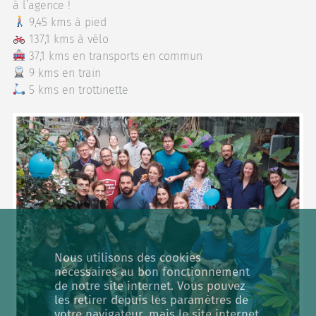
à l’agence !
9,45 kms à pied
137,1 kms à vélo
37,1 kms en transports en commun
9 kms en train
5 kms en trottinette
Utilisation de cookies
Nous utilisons des cookies
nécessaires au bon fonctionnement
de notre site internet. Vous pouvez
les retirer depuis les paramètres de
votre navigateur, mais le site internet