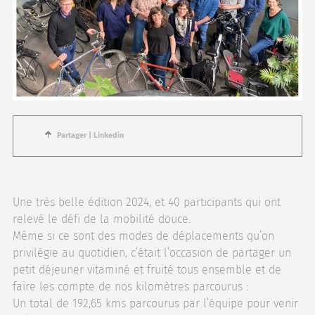
Partager
|
Linkedin
Une très belle édition 2024, et 40 participants qui ont
relevé le défi de la mobilité douce.
Même si ce sont des modes de déplacements qu’on
privilégie au quotidien, c’était l’occasion de partager un
petit déjeuner vitaminé et fruité tous ensemble et de
faire les compte de nos kilomètres parcourus :
Un total de 192,65 kms parcourus par l’équipe pour venir